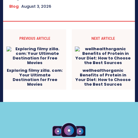
Blog
August 3, 2026
PREVIOUS ARTICLE
NEXT ARTICLE
Exploring filmy zilla. com:
wellhealthorganic
Your Ultimate
Benefits of Protein in
Destination for Free
Your Diet: How to Choose
Movies
the Best Sources